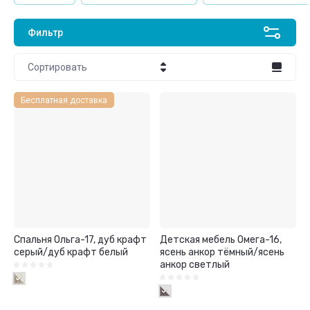
Фильтр
Сортировать
Цена - убывание
Бесплатная доставка
Цена - возрастание
Название - Я-А
Название - А-Я
Спальня Ольга-17, дуб крафт
Детская мебель Омега-16,
серый/дуб крафт белый
ясень анкор тёмный/ясень
анкор светлый